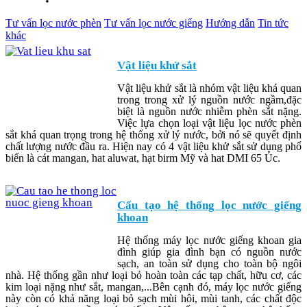
Tư vấn lọc nước phèn
Tư vấn lọc nước giếng
Hướng dẫn
Tin tức
khác
Vật liệu khử sắt
Vật liệu khử sắt là nhóm vật liệu khá quan
trong trong xử lý nguồn nước ngầm,đặc
biệt là nguồn nước nhiễm phèn sắt nặng.
Việc lựa chọn loại vật liệu lọc nước phèn
sắt khá quan trọng trong hệ thống xử lý nước, bởi nó sẽ quyết định
chất lượng nước đầu ra. Hiện nay có 4 vật liệu khử sắt sử dụng phổ
biến là cát mangan, hat aluwat, hạt birm Mỹ và hat DMI 65 Úc.
Cấu tạo hệ thống lọc nước giếng
khoan
Hệ thống máy lọc nước giếng khoan gia
đình giúp gia đình bạn có nguồn nước
sạch, an toàn sử dụng cho toàn bộ ngôi
nhà. Hệ thống gần như loại bỏ hoàn toàn các tạp chất, hữu cơ, các
kim loại nặng như sắt, mangan,...Bên cạnh đó, máy lọc nước giếng
này còn có khả năng loại bỏ sạch mùi hôi, mùi tanh, các chất độc