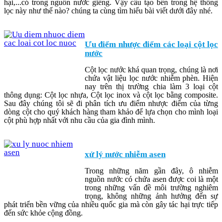
hại,...có trong nguồn nước giếng. Vậy cấu tạo bên trong hệ thống
lọc này như thế nào? chúng ta cùng tìm hiểu bài viết dưới đây nhé.
Ưu điểm nhược điểm các loại cột lọc
nước
Cột lọc nước khá quan trọng, chúng là nơi
chứa vật liệu lọc nước nhiễm phèn. Hiện
nay trên thị trường chia làm 3 loại cột
thông dụng: Cột lọc nhựa, Cột lọc inox và cột lọc bằng composite.
Sau đây chúng tôi sẽ đi phân tích ưu điểm nhược điểm của từng
dòng cột cho quý khách hàng tham khảo để lựa chọn cho mình loại
cột phù hợp nhất với nhu cầu của gia đình mình.
xử lý nước nhiễm asen
Trong những năm gần đây, ô nhiễm
nguồn nước có chứa asen được coi là một
trong những vấn đề môi trường nghiêm
trọng, không những ảnh hưởng đến sự
phát triển bền vững của nhiều quốc gia mà còn gây tác hại trực tiếp
đến sức khỏe cộng đồng.