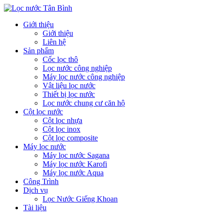
Giới thiệu
Giới thiệu
Liên hệ
Sản phẩm
Cốc lọc thô
Lọc nước công nghiệp
Máy lọc nước công nghiệp
Vật liệu lọc nước
Thiết bị lọc nước
Lọc nước chung cư căn hộ
Cột lọc nước
Cột lọc nhựa
Cột lọc inox
Cột lọc composite
Máy lọc nước
Máy lọc nước Sagana
Máy lọc nước Karofi
Máy lọc nước Aqua
Công Trình
Dịch vụ
Lọc Nước Giếng Khoan
Tài liệu