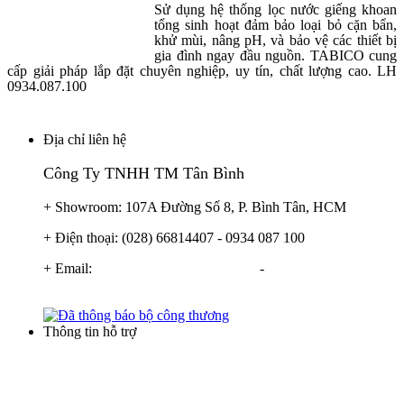
Sử dụng hệ thống lọc nước giếng khoan
tổng sinh hoạt đảm bảo loại bỏ cặn bẩn,
khử mùi, nâng pH, và bảo vệ các thiết bị
gia đình ngay đầu nguồn. TABICO cung
cấp giải pháp lắp đặt chuyên nghiệp, uy tín, chất lượng cao. LH
0934.087.100
Địa chỉ liên hệ
Công Ty TNHH TM Tân Bình
+ Showroom: 107A Đường Số 8, P. Bình Tân, HCM
+ Điện thoại: (028) 66814407 - 0934 087 100
+ Email:
info@locnuoctanbinh.com
-
tanbinhxulynuoc@gmail.com
Thông tin hỗ trợ
Điều khoản thương mại
Hình thức thanh toán