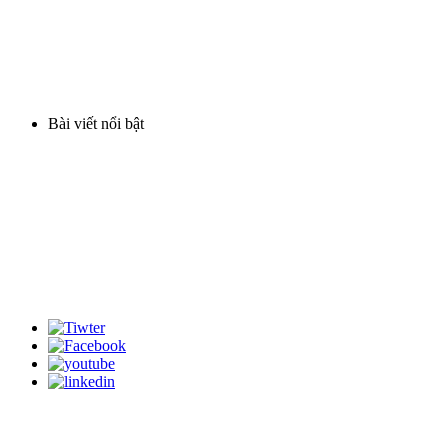
Hình thức mua hàng
Chính sách bảo hành
Vận chuyển và giao hàng
Bài viết nổi bật
Lọc nước phèn cột nhựa
Cột lọc nước inox
Cột lọc composite nhập khẩu
Máy lọc nước gia đình
Thiết bị xử lý nước
Bản quyền thuộc về Công Ty TNHH TM Môi Trường Tân Bình - MST 0311528882 do
Sở Kế hoạch và Đầu tư Thành phố HCM cấp ngày 09/02/2012. Copyright © 2026. All
rights reserved.