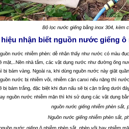
Bộ lọc nước giếng bằng inox 304, kèm cố
 hiệu nhận biết nguồn nước giếng ô
guồn nước nhiễm phèn: dễ nhận thấy như nước có màu đục, 
ề mặt,..Nền nhà tắm, các vật dụng nước như đường ống nướ
hì bị bám vàng. Ngoài ra, khi dùng nguồn nước này giặt quầ
guồn nước bị nhiễm vôi, nhiễm cặn canxi nếu nặng thì nướ
ẽ bị bám trắng, đặc biệt khi đun nấu sẽ bị cặn trắng dưới đáy
ay nguồn nước nhiễm mặn thì khi sử dụng các vật dụng bằng 
Nguồn nước giếng nhiễm phèn sắt, p
 nguồn nước giếng ô nhiễm phèn sắt, phèn vôi hay nhiễm m