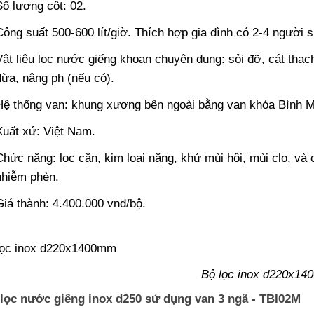
Số lượng cột: 02.
Công suất 500-600 lít/giờ. Thích hợp gia đình có 2-4 người 
Vật liệu lọc nước giếng khoan chuyên dụng: sỏi đỡ, cát thạc
dừa, nâng ph (nếu có).
Hệ thống van: khung xương bên ngoài bằng van khóa Bình M
Xuất xứ: Việt Nam.
Chức năng: lọc cặn, kim loại nặng, khử mùi hôi, mùi clo, và
nhiễm phèn.
Giá thành: 4.400.000 vnđ/bộ​.
Bộ lọc inox d220x14
 lọc nước giếng inox d250 sử dụng van 3 ngã - TBI02M