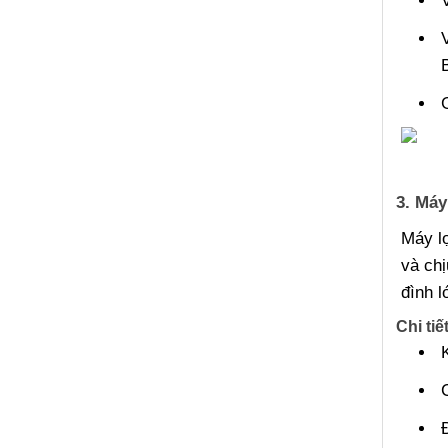
3. Máy
Máy lọ
và chị
đình l
Chi tiế