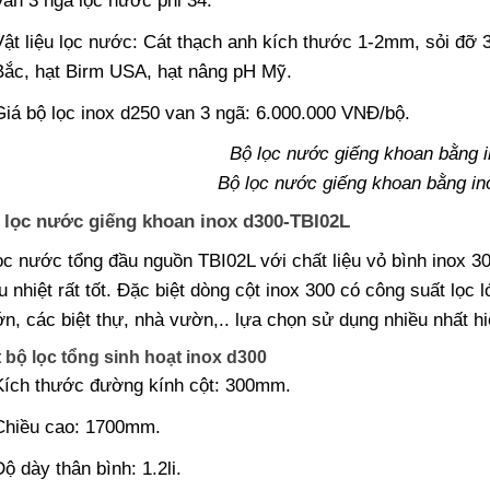
Van 3 ngã lọc nước phi 34.
Vật liệu lọc nước: Cát thạch anh kích thước 1-2mm, sỏi đỡ 
Bắc, hạt Birm USA, hạt nâng pH Mỹ.
Giá bộ lọc inox d250 van 3 ngã: 6.000.000 VNĐ/bộ.
​Bộ lọc nước giếng khoan bằng in
 lọc nước giếng khoan inox d300-TBI02L
c nước tổng đầu nguồn TBI02L với chất liệu vỏ bình inox 30
u nhiệt rất tốt. Đặc biệt dòng cột inox 300 có công suất lọc l
ớn, các biệt thự, nhà vườn,.. lựa chọn sử dụng nhiều nhất hi
t bộ lọc tổng sinh hoạt inox d300
Kích thước đường kính cột: 300mm.
Chiều cao: 1700mm.
Độ dày thân bình: 1.2li.