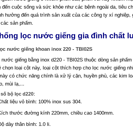
ớn đến cuộc sống và sức khỏe như các bệnh ngoài da, tiêu c
h hưởng đến quá trình sản xuất của các công ty xí nghiệp, g
 các sản phẩm.
hống lọc nước giếng gia đình chất 
lọc nước giếng khoan inox 220 - TBI02S
c nước giếng bằng inox d220 - TBI02S
thuộc dòng sản phẩm 
 chọn loại cột này, loại cột thích hợp cho lọc nước giếng n
này có chức năng chính là xử lý cặn, huyền phù, các kim lo
o, mùi lạ,...
số bộ lọc d220:
Chất liệu vỏ bình: 100% inox sus 304.
Kích thước đường kính 220mm, chiều cao 1400mm.
Độ dày thân bình: 1.0 li.