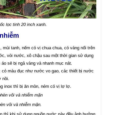
c lọc tinh 20 inch xanh.
 nhiễm
mùi tanh, nếm có vị chua chua, có váng nổi trên
c, vòi nước, xô chậu sau một thời gian sử dụng
n áo sẽ bị ngả vàng và nhanh mục nát.
c có màu đục như nước vo gạo, các thiết bị nước
 nồi.
inox thì bị ăn mòn, ném có vị lợ lợ.
hèn vôi và nhiễm mặn.
ặn thì khi sử dụng nguồn nước này đều ảnh hưởng