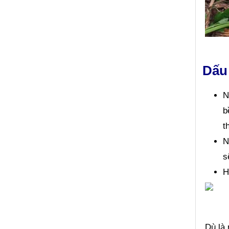
Dấu
N
b
t
N
s
H
Dù là