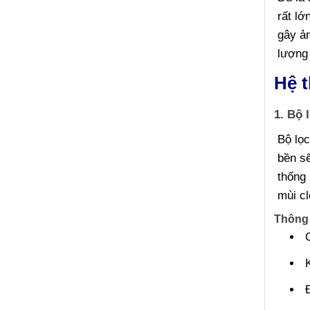
rất l
gây ản
lượng
Hệ t
1. Bộ 
Bộ lọ
bền sẽ
thống 
mùi cl
Thông 