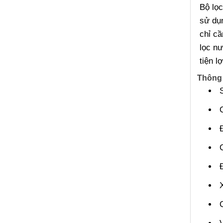
Bộ lọc
sử dụ
chỉ cầ
lọc n
tiện l
Thông 