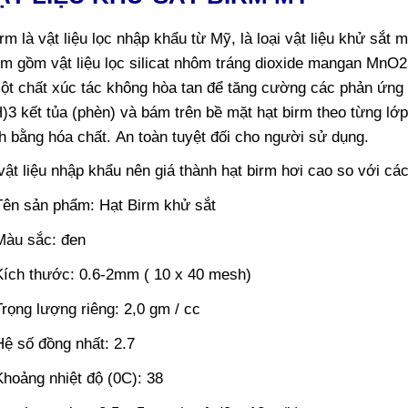
rm là vật liệu lọc nhập khẩu từ Mỹ, là loại vật liệu khử sắt
rm gồm vật liệu lọc silicat nhôm tráng dioxide mangan MnO
ột chất xúc tác không hòa tan để tăng cường các phản ứng 
3 kết tủa (phèn) và bám trên bề mặt hạt birm theo từng lớp
nh bằng hóa chất. An toàn tuyệt đối cho người sử dụng.
vật liệu nhập khẩu nên giá thành hạt birm hơi cao so với các 
Tên sản phẩm: Hạt Birm khử sắt
Màu sắc: đen
Kích thước: 0.6-2mm ( 10 x 40 mesh)
Trọng lượng riêng: 2,0 gm / cc
Hệ số đồng nhất: 2.7
Khoảng nhiệt độ (0C): 38