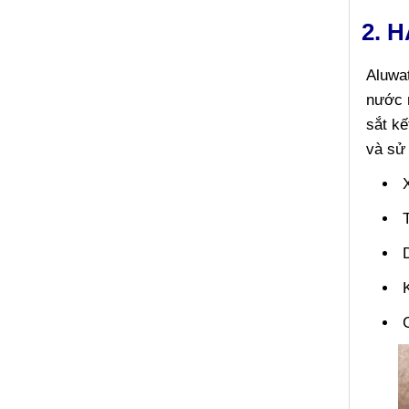
2. 
Aluwat
nước r
sắt kế
và sử