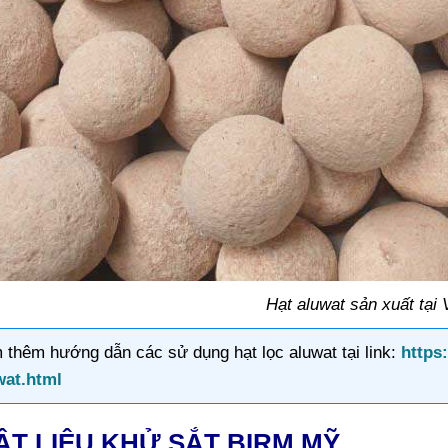
Hạt aluwat sản xuất tại
 thêm hướng dẫn các sử dụng hạt lọc aluwat tại link:
https
wat.html
VẬT LIỆU KHỬ SẮT BIRM MỸ