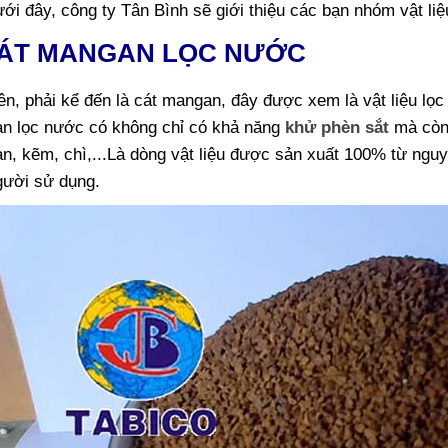
ưới đây, công ty Tân Bình sẽ giới thiệu các bạn nhóm vật liệ
CÁT MANGAN LỌC NƯỚC
ên, phải kể đến là cát mangan, đây được xem là vật liệu lọc
n lọc nước có không chỉ có khả năng
khử phèn sắt
mà còn 
, kẽm, chì,...Là dòng vật liệu được sản xuất 100% từ nguyê
gười sử dụng.