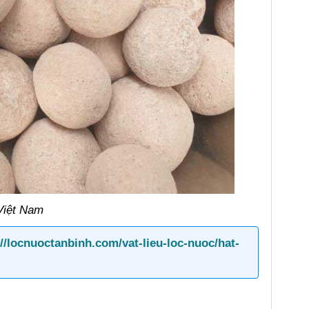
 Việt Nam
://locnuoctanbinh.com/vat-lieu-loc-nuoc/hat-