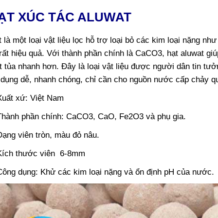
HẠT XÚC TÁC ALUWAT
 là một loại vật liệu lọc hỗ trợ loại bỏ các kim loại nặng nh
ất hiệu quả. Với thành phần chính là CaCO3, hạt aluwat gi
t tủa nhanh hơn. Đây là loại vật liệu được người dân tin tư
 dụng dễ, nhanh chóng, chỉ cần cho nguồn nước cấp chảy qua
Xuất xứ: Việt Nam
Thành phần chính: CaCO3, CaO, Fe2O3 và phụ gia.
Dạng viên tròn, màu đỏ nâu.
Kích thước viên 6-8mm
Công dụng: Khử các kim loại nặng và ổn định pH của nước.