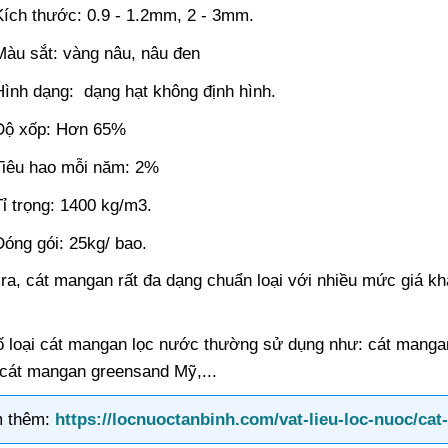
Kích thước: 0.9 - 1.2mm, 2 - 3mm.
Màu sắt: vàng nâu, nâu đen
Hình dạng: dạng hạt không định hình.
Độ xốp: Hơn 65%
Tiêu hao mỗi năm: 2%
Tỉ trọng: 1400 kg/m3.
Đóng gói: 25kg/ bao.
ra, cát mangan rất đa dạng chuẩn loại với nhiều mức giá k
ố loại cát mangan lọc nước thường sử dụng như: cát man
 cát mangan greensand Mỹ,...
 thêm:
https://locnuoctanbinh.com/vat-lieu-loc-nuoc/ca