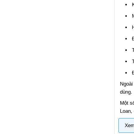
Ngoài 
dùng.
Một s
Loan,
Xem