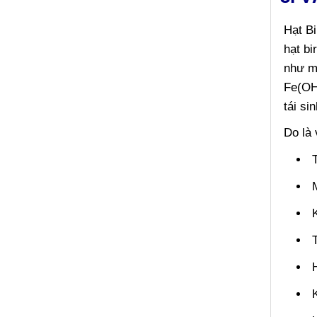
Hạt Bi
hạt bi
như m
Fe(OH)
tái si
Do là 