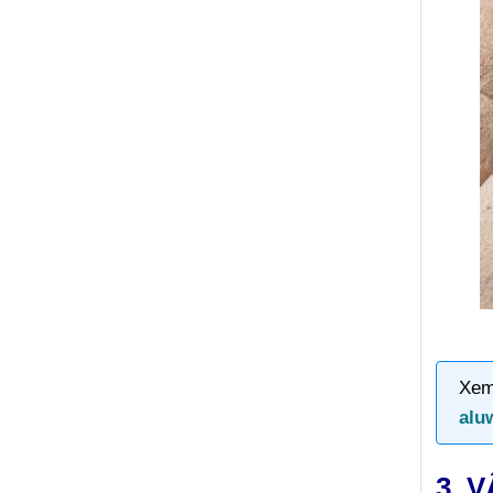
Xem
alu
3. 