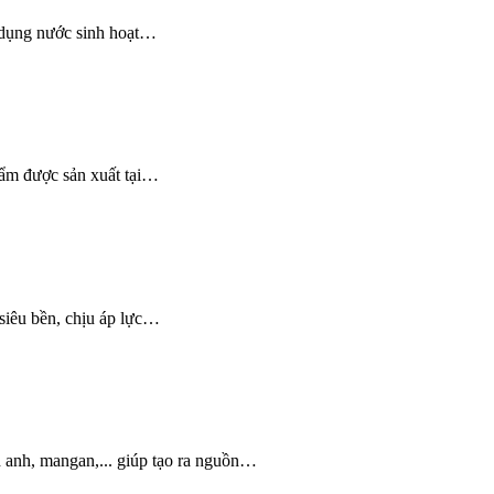
ử dụng nước sinh hoạt…
hẩm được sản xuất tại…
 siêu bền, chịu áp lực…
h anh, mangan,... giúp tạo ra nguồn…