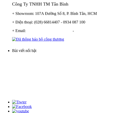
Công Ty TNHH TM Tân Bình
+ Showroom: 107A Đường Số 8, P. Bình Tân, HCM
+ Điện thoại: (028) 66814407 - 0934 087 100
+ Email:
info@locnuoctanbinh.com
-
tanbinhxulynuoc@gm
Bài viết nổi bật
Lọc nước phèn cột nhựa
Cột lọc nước inox
Cột lọc composite nhập khẩu
Máy lọc nước gia đình
Thiết bị xử lý nước