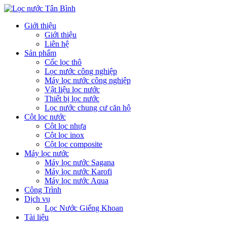
Giới thiệu
Giới thiệu
Liên hệ
Sản phẩm
Cốc lọc thô
Lọc nước công nghiệp
Máy lọc nước công nghiệp
Vật liệu lọc nước
Thiết bị lọc nước
Lọc nước chung cư căn hộ
Cột lọc nước
Cột lọc nhựa
Cột lọc inox
Cột lọc composite
Máy lọc nước
Máy lọc nước Sagana
Máy lọc nước Karofi
Máy lọc nước Aqua
Công Trình
Dịch vụ
Lọc Nước Giếng Khoan
Tài liệu