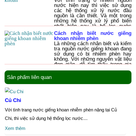
Với tình trạng ô nhiễm nguồn
nước hiện nay thì việc sử dụng
các hệ thống xử lý nước đầu
nguồn là cần thiết. Và một trong
những hệ thống xử lý phổ biến
nhất hiện nay là bể lọc nước
giếng khoan. Bể lọc nước giếng
Cách nhận biết nước giếng
khoan có rất nhiều ưu điểm mà
khoan nhiễm phèn
người sử dụng không thể bỏ qua,
Là những cách nhận biết và kiểm
đó là cách làm đơn giản, tốn ít chi
tra nguồn nước giếng khoan đang
phí và sử dụng cho mọi nhu cầu,..
sử dụng có bị nhiễm phèn hay
không. Với những nguyên vật liệu
đơn giản, dễ tìm thấy trong gia
đình và đặc biệt bất kì ai cũng có
thể thực hiện được, cụ thể như:
Sản phẩm liên quan
bằng cảm quan, thử bằng mủ
chuối, nước chè.
Củ Chi
Với tình trang nước giếng khoan nhiễm phèn nặng tại Củ
Chi, thì việc sử dụng hệ thống lọc nước…
Xem thêm