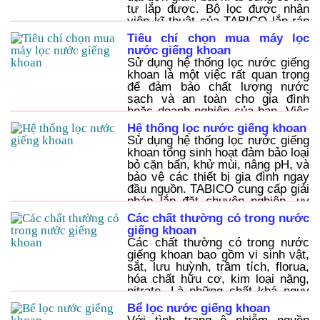
tự lắp được. Bộ lọc được nhân
viên kĩ thuật của TABICO lắp ráp
sẳn, về quý khách chỉ cần cấp
Tiêu chí chọn mua máy lọc
đường nước vào và ra rồi sử
nước giếng khoan
Sử dụng hệ thống lọc nước giếng
khoan là một việc rất quan trọng
để đảm bảo chất lượng nước
sạch và an toàn cho gia đình
hoặc doanh nghiệp của bạn. Việc
lựa chọn một hệ thống lọc nước
Hệ thống lọc nước giếng khoan
phù hợp và bảo trì nó một cách
Sử dụng hệ thống lọc nước giếng
chu đáo sẽ giúp giảm rủi ro về
khoan tổng sinh hoạt đảm bảo loại
sức khỏe và tiết kiệm chi phí cho
bỏ cặn bẩn, khử mùi, nâng pH, và
tương lai. Hãy nhớ luôn chọn
bảo vệ các thiết bị gia đình ngay
những sản phẩm chất lượng từ
đầu nguồn. TABICO cung cấp giải
những nhà cung cấp uy tín và tìm
pháp lắp đặt chuyên nghiệp, uy
hiểu kỹ lưỡng trước khi quyết
tín, chất lượng cao. LH
Các chất thường có trong nước
định mua.
0934.087.100
giếng khoan
Các chất thường có trong nước
giếng khoan bao gồm vi sinh vật,
sắt, lưu huỳnh, trầm tích, florua,
hóa chất hữu cơ, kim loại nặng,
nitrate. Là những chất khá nguy
hiễm khi chúng ta tiếp xúc với
Bể lọc nước giếng khoan
hàm lượng cao.