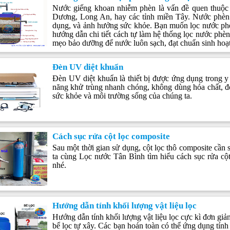
Nước giếng khoan nhiễm phèn là vấn đề quen thuộc
Dương, Long An, hay các tỉnh miền Tây. Nước phèn g
dụng, và ảnh hưởng sức khỏe. Bạn muốn lọc nước phèn
hướng dẫn chi tiết cách tự làm hệ thống lọc nước phèn s
mẹo bảo dưỡng để nước luôn sạch, đạt chuẩn sinh hoạt
Đèn UV diệt khuẩn
Đèn UV diệt khuẩn là thiết bị được ứng dụng trong y 
năng khử trùng nhanh chóng, không dùng hóa chất, đ
sức khỏe và môi trường sống của chúng ta.
Cách sục rửa cột lọc composite
Sau một thời gian sử dụng, cột lọc thô composite cần
ta cùng Lọc nước Tân Bình tìm hiểu cách sục rửa cột 
nhé.
Hướng dẫn tính khối lượng vật liệu lọc
Hướng dẫn tính khối lượng vật liệu lọc cực kì đơn giả
bể lọc tự xây. Các bạn hoán toàn có thể ứng dụng tính