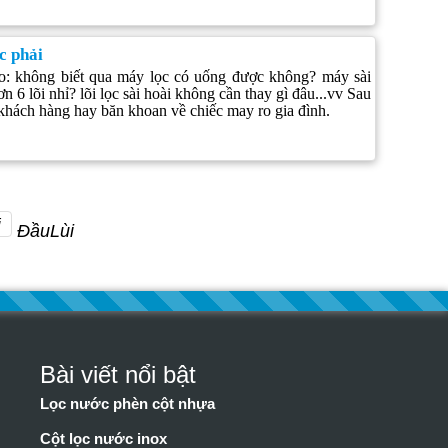
c phải
o: không biết qua máy lọc có uống được không? máy sài
n 6 lõi nhỉ? lõi lọc sài hoài không cần thay gì đâu...vv Sau
 khách hàng hay băn khoan về chiếc may ro gia đình.
i
Đầu
Lùi
Bài viết nổi bật
Lọc nước phèn cột nhựa
Cột lọc nước inox