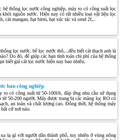
c hệ thống lọc nước công nghiệp, máy ro có công suất lọc
ra khỏi nguồn nước. Hiện nay có rất nhiều loại vật liệu lọc
h, cát mangan, hạt birm, hạt xúc tác và omd 2f,..
hống lọc nước, bể lọc nước thô,...đều biết cát thạch anh là
nào? Do đó, để giúp các bạn tính toán chi phí của hệ thống
ạn biết giá cát lọc nước hiện nay bao nhiêu.
ước bán công nghiệp
 ro có công suất từ 50-100l/h, đáp ứng nhu cầu sử dụng
ó từ 50-200 người. Máy được trang bị các màng lọc RO có
sạch, an toàn và chất lượng cao. Đồng thời, hệ thống máy
 bất cứ nơi nào.
xa lạ gì với người dân thành phố, tuy nhiên ở vùng nông