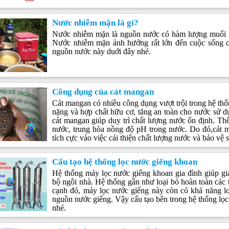
Nước nhiễm mặn là gì?
Nước nhiễm mặn là nguồn nước có hàm lượng muối h
Nước nhiễm mặn ảnh hưởng rất lớn đến cuộc sống củ
nguồn nước này duới đây nhé.
Công dụng của cát mangan
Cát mangan có nhiều công dụng vượt trội trong hệ thốn
nặng và hợp chất hữu cơ, tăng an toàn cho nước sử d
cát mangan giúp duy trì chất lượng nước ổn định. T
nước, trung hòa nồng độ pH trong nước. Do đó,cát m
tích cực vào việc cải thiện chất lượng nước và bảo vệ
Cấu tạo hệ thống lọc nước giếng khoan
Hệ thống máy lọc nước giếng khoan gia đình giúp gi
bộ ngôi nhà. Hệ thống gần như loại bỏ hoàn toàn các t
cạnh đó, máy lọc nước giếng này còn có khả năng loại
nguồn nước giếng. Vậy cấu tạo bên trong hệ thống lọc 
nhé.