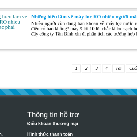
Những hiểu lầm về máy lọc RO nhiều người mắ
Nhiều người còn đang băn khoan về máy lọc nước r
điện có hao không? máy 9 lõi 10 lõi chắc là lọc sạch hơ
đây công ty Tân Bình xin đi phân tích các trường hợp
1
2
3
4
Tới
Cuố
Thông tin hỗ trợ
Điều khoản thương mại
n,
Hình thức thanh toán