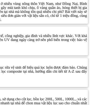
 ở nhiều vùng nông thôn Việt Nam, như Đồng Nai, Bình
ây mùi tanh khó chịu, ố vàng quần áo, hỏng thiết bị gia
 tại nhà mà không tốn quá nhiều chi phí? Bài viết này sẽ
iêu đơn giản với vật liệu sẵn có, chỉ từ 1 triệu đồng, cùng
.
tế, công nghiệp, gia đình và nhiều lĩnh vực khác. Với khả
èn UV đang ngày càng trở nên phổ biến trong việc bảo vệ
 sục rửa vệ sinh để hiệu quả lọc luôn được đảm bảo. Chúng
lọc composite tại nhà, hướng dẫn chi tiết từ A-Z sau đây
n, sử dụng cho cột lọc, bồn lọc 200L, 500L, 1000L,..và các
 nhanh tại nhà để chon mua vật liệu lọc sao cho chuẩn nhất