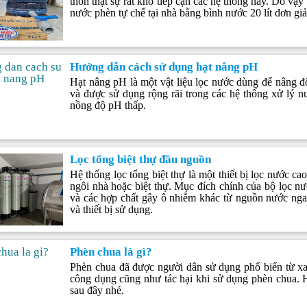
thôn thật sự rất khó tiếp cận các hệ thống này. Do vậ
nước phèn tự chế tại nhà bằng bình nước 20 lít đơn giả
Hướng dẫn cách sử dụng hạt nâng pH
Hạt nâng pH là một vật liệu lọc nước dùng để nâng độ
và được sử dụng rộng rãi trong các hệ thống xử lý n
nồng độ pH thấp.
Lọc tổng biệt thự đầu nguồn
Hệ thống lọc tổng biệt thự là một thiết bị lọc nước c
ngôi nhà hoặc biệt thự. Mục đích chính của bộ lọc nước
và các hợp chất gây ô nhiễm khác từ nguồn nước nga
và thiết bị sử dụng.
Phèn chua là gì?
Phèn chua đã được người dân sử dụng phổ biến từ xa x
công dụng cũng như tác hại khi sử dụng phèn chua. H
sau đây nhé.