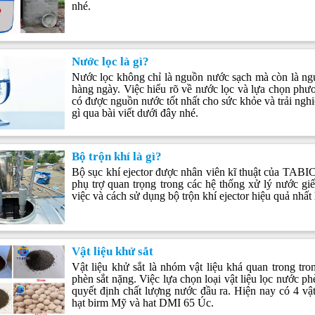
nhé.
Nước lọc là gì?
Nước lọc không chỉ là nguồn nước sạch mà còn là ngu
hàng ngày. Việc hiểu rõ về nước lọc và lựa chọn phư
có được nguồn nước tốt nhất cho sức khỏe và trải nghi
gì qua bài viết dưới đây nhé.
Bộ trộn khí là gì?
Bộ sục khí ejector được nhân viên kĩ thuật của TABIC
phụ trợ quan trọng trong các hệ thống xử lý nước giế
việc và cách sử dụng bộ trộn khí ejector hiệu quả nhất
Vật liệu khử sắt
Vật liệu khử sắt là nhóm vật liệu khá quan trong t
phèn sắt nặng. Việc lựa chọn loại vật liệu lọc nước ph
quyết định chất lượng nước đầu ra. Hiện nay có 4 vật
hạt birm Mỹ và hat DMI 65 Úc.