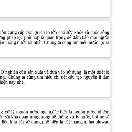
ồn cung cấp các lợi ích to lớn cho sức khỏe và cuộc sống
ơng pháp lọc phù hợp là quan trọng để đảm bảo mọi người
ệm uống nước tốt nhất. Chúng ta cùng tìm hiểu nước lọc là
O nghiên cứu sản xuất và đưa vào sử dụng, là một thiết bị
ng. Chúng ta cùng tìm hiểu chi tiết cấu tạo nguyên lí làm
 hiện nay nhé.
rong xử lý nguồn nước ngầm,đặc biệt là nguồn nước nhiễm
èn sắt khá quan trọng trong hệ thống xử lý nước, bởi nó sẽ
 liệu khử sắt sử dụng phổ biến là cát mangan, hat aluwat,