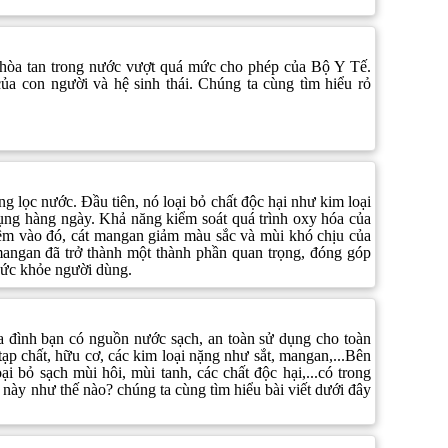
òa tan trong nước vượt quá mức cho phép của Bộ Y Tế.
a con người và hệ sinh thái. Chúng ta cùng tìm hiểu rỏ
g lọc nước. Đầu tiên, nó loại bỏ chất độc hại như kim loại
ụng hàng ngày. Khả năng kiểm soát quá trình oxy hóa của
hêm vào đó, cát mangan giảm màu sắc và mùi khó chịu của
angan đã trở thành một thành phần quan trọng, đóng góp
 sức khỏe người dùng.
a đình bạn có nguồn nước sạch, an toàn sử dụng cho toàn
ạp chất, hữu cơ, các kim loại nặng như sắt, mangan,...Bên
 bỏ sạch mùi hôi, mùi tanh, các chất độc hại,...có trong
này như thế nào? chúng ta cùng tìm hiểu bài viết dưới đây