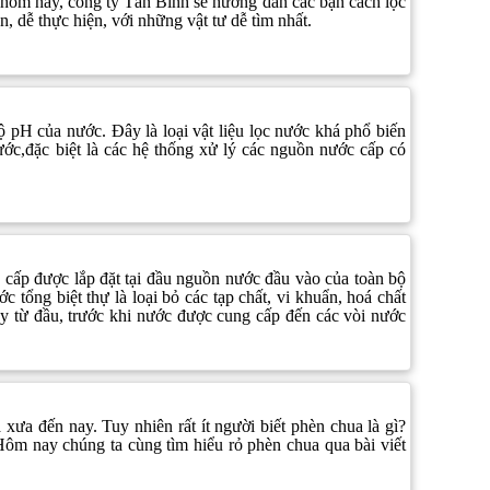
y hôm nay, công ty Tân Bình sẽ hướng dẫn các bạn cách lọc
n, dễ thực hiện, với những vật tư dễ tìm nhất.
 pH của nước. Đây là loại vật liệu lọc nước khá phổ biến
ước,đặc biệt là các hệ thống xử lý các nguồn nước cấp có
ao cấp được lắp đặt tại đầu nguồn nước đầu vào của toàn bộ
 tổng biệt thự là loại bỏ các tạp chất, vi khuẩn, hoá chất
y từ đầu, trước khi nước được cung cấp đến các vòi nước
ưa đến nay. Tuy nhiên rất ít người biết phèn chua là gì?
ôm nay chúng ta cùng tìm hiểu rỏ phèn chua qua bài viết