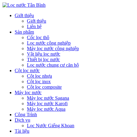
Giới thiệu
Giới thiệu
Liên hệ
Sản phẩm
Cốc lọc thô
Lọc nước công nghiệp
Máy lọc nước công nghiệp
Vật liệu lọc nước
Thiết bị lọc nước
Lọc nước chung cư căn hộ
Cột lọc nước
Cột lọc nhựa
Cột lọc inox
Cột lọc composite
Máy lọc nước
Máy lọc nước Sagana
Máy lọc nước Karofi
Máy lọc nước Aqua
Công Trình
Dịch vụ
Lọc Nước Giếng Khoan
Tài liệu