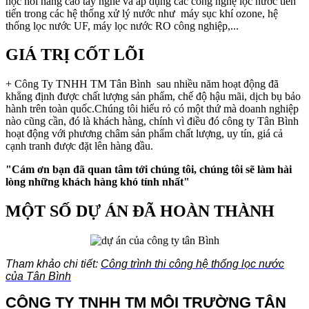
học hỏi nâng cao tay nghề và áp dụng các công nghệ lọc nước tiên
tiến trong các hệ thống xử lý nước như máy sụ
c khí ozone,
hệ
thống lọc nước UF, máy lọc nước RO công nghiệp,...
GIÁ TRỊ CỐT LÕI
+ Công Ty TNHH TM Tân Bình sau nhiều năm hoạt động đã
khẳng định được chất lượng sản phẩm, chế độ hậu mãi, dịch bụ bảo
hành trên toàn quốc.Chúng tôi hiểu rỏ có một thứ mà doanh nghiệp
nào cũng cần, đó là khách hàng, chính vì điều đó công ty Tân Bình
hoạt động với phương châm sản phẩm chất lượng, uy tín, giá cả
cạnh tranh được đặt lên hàng đầu.
"Cám ơn bạn đã quan tâm tới chúng tôi, chúng tôi sẽ làm hài
lòng những khách hàng khó tính nhất"
MỘT SỐ DỰ ÁN ĐÃ HOÀN THÀNH
Tham khảo chi tiết:
Công trình thi công hệ thống lọc nước
của Tân Bình
CÔNG TY TNHH TM MÔI TRƯỜNG TÂN