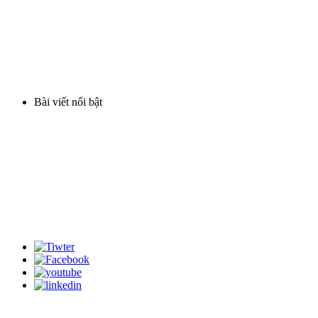
Hình thức thanh toán
Hình thức mua hàng
Chính sách bảo hành
Vận chuyển và giao hàng
Bài viết nổi bật
Lọc nước phèn cột nhựa
Cột lọc nước inox
Cột lọc composite nhập khẩu
Máy lọc nước gia đình
Thiết bị xử lý nước
Bản quyền thuộc về Công Ty TNHH TM Môi Trường Tân Bình - MST 0311528882 do