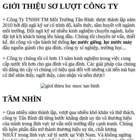
GIỚI THIỆU SƠ LƯỢT CÔNG TY
+ Công Ty TNHH TM Môi Trường Tân Bình được thành lập năm
2010 bởi đội ngũ kỹ sư có trình độ, kiến thức, tâm huyết với ngành
môi trường. Đội ngũ kỹ sư nhiều kinh nghiệm chuyên ngành, luôn
đặt lợi ích khách hàng lên hàng đầu. Chúng tôi chuyên tư vấn, thiết
kế, thi công và vận hành hệ thống
lọc nước giếng
.
lọc nước máy
đầu nguồn giành cho gia đình, công ty xí nghiệp, trường học...
+ Công ty chúng tôi có hơn 13 năm kinh nghiệm trong việc cung
cấp nước tốt hơn cho gia đình và gia đình. Các giải pháp của chúng
tôi đáng tin cậy vì chúng có hiệu quả đối với những cải tiến mà bạn
có thể nhìn thấy, ngửi thấy, cảm nhận và nếm được!
TẦM NHÌN
+ Qua nhiều năm thành lập, vượt qua nhiều khó khăn và thử thách,
công ty Tân Bình đã từng bước khẳng định uy tín và thương hiệu
của mình trong lĩnh vực tư vấn môi trường đầy cạnh tranh. Chúng
tôi luôn phấn đấu trở thành thương hiệu uy tín, chất lượng
NHẤT
trong lĩnh vực xử lý nước tại Việt Nam. Và không ngừng