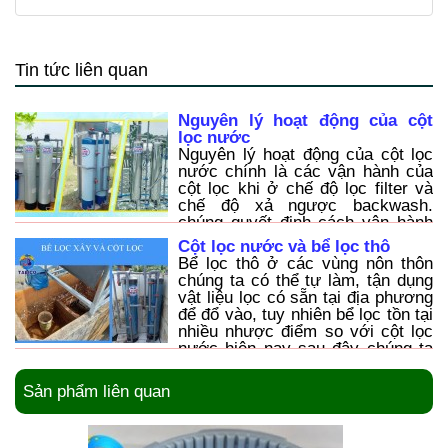
Tin tức liên quan
Nguyên lý hoạt động của cột
lọc nước
Nguyên lý hoạt động của cột lọc
nước chính là các vận hành của
cột lọc khi ở chế độ lọc filter và
chế độ xả ngược backwash.
chúng quyết định cách vận hành
cột và quy trình xả ngược.
Cột lọc nước và bể lọc thô
Bể lọc thô ở các vùng nôn thôn
chúng ta có thể tự làm, tận dụng
vật liệu lọc có sẵn tại địa phương
để đổ vào, tuy nhiên bể lọc tồn tại
nhiều nhược điểm so với cột lọc
nước hiện nay sau đây chúng ta
cùng tìm hiểu sâu hơn về 2 loại
lọc này nhé
Sản phẩm liên quan