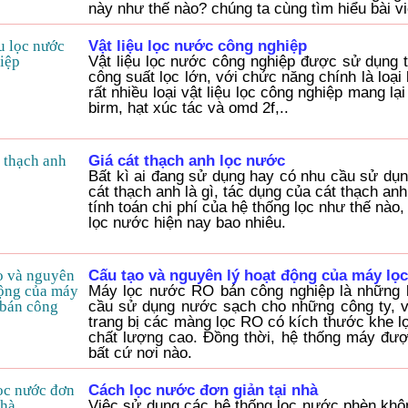
này như thế nào? chúng ta cùng tìm hiểu bài vi
Vật liệu lọc nước công nghiệp
Vật liệu lọc nước công nghiệp được sử dụng 
công suất lọc lớn, với chức năng chính là loại
rất nhiều loại vật liệu lọc công nghiệp mang lạ
birm, hạt xúc tác và omd 2f,..
Giá cát thạch anh lọc nước
Bất kì ai đang sử dụng hay có nhu cầu sử dụng
cát thạch anh là gì, tác dụng của cát thạch an
tính toán chi phí của hệ thống lọc như thế nào,
lọc nước hiện nay bao nhiêu.
Cấu tạo và nguyên lý hoạt động của máy lọ
Máy lọc nước RO bán công nghiệp là những l
cầu sử dụng nước sạch cho những công ty, v
trang bị các màng lọc RO có kích thước khe lọ
chất lượng cao. Đồng thời, hệ thống máy được
bất cứ nơi nào.
Cách lọc nước đơn giản tại nhà
Việc sử dụng các hệ thống lọc nước phèn khôn