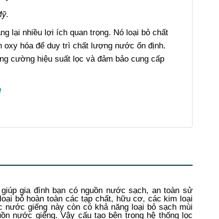
Mỹ
.
 lại nhiều lợi ích quan trọng. Nó loại bỏ chất
h oxy hóa để duy trì chất lượng nước ổn định.
ăng cường hiệu suất lọc và đảm bảo cung cấp
g
 giúp gia đình bạn có nguồn nước sạch, an toàn sử
oại bỏ hoàn toàn các tạp chất, hữu cơ, các kim loại
c nước giếng này còn có khả năng loại bỏ sạch mùi
guồn nước giếng. Vậy cấu tạo bên trong hệ thống lọc