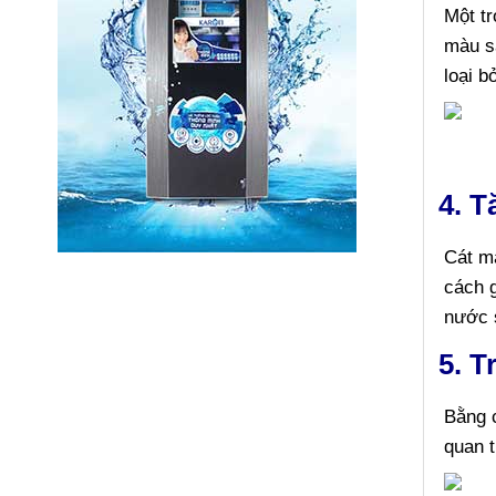
Một t
màu s
loại b
4. 
Cát m
cách 
nước 
5. 
Bằng c
quan 