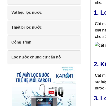
nhé.
1. L
Vật liệu lọc nước
Cát ma
Thiết bị lọc nước
loại n
cho s
Công Trình
Lọc nước chung cư căn hộ
2. 
Cát m
sự hủy
nước d
3. L