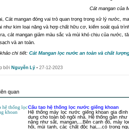
Cát mangan của 
i, Cát mangan đóng vai trò quan trọng trong xử lý nước, mang
i như kim loại nặng và hợp chất hữu cơ, kiểm soát quá trìn
 ra, cát mangan giảm màu sắc và mùi khó chịu của nước, t
sạch và an toàn.
hảo chi tiết:
Cát Mangan lọc nước an toàn và chất lượn
ập bởi
Nguyễn Lý
•
27-12-2023
liên quan
Cấu tạo hệ thống lọc nước giếng khoan
Hệ thống máy lọc nước giếng khoan gia đình
dụng cho toàn bộ ngôi nhà. Hệ thống gần như l
nặng như sắt, mangan,...Bên cạnh đó, máy lọ
hôi, mùi tanh, các chất độc hại,...có trong n