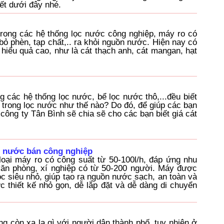
ết dưới đây nhé.
trong các hệ thống lọc nước công nghiệp, máy ro có
 bỏ phèn, tạp chất,.. ra khỏi nguồn nước. Hiện nay có
i hiểu quả cao, như là cát thạch anh, cát mangan, hạt
 các hệ thống lọc nước, bể lọc nước thô,...đều biết
h trong lọc nước như thế nào? Do đó, để giúp các bạn
 công ty Tân Bình sẽ chia sẽ cho các bạn biết giá cát
c nước bán công nghiệp
oại máy ro có công suất từ 50-100l/h, đáp ứng nhu
ăn phòng, xí nghiệp có từ 50-200 người. Máy được
c siêu nhỏ, giúp tạo ra nguồn nước sạch, an toàn và
 thiết kế nhỏ gọn, dễ lắp đặt và dễ dàng di chuyển
g còn xa lạ gì với người dân thành phố, tuy nhiên ở