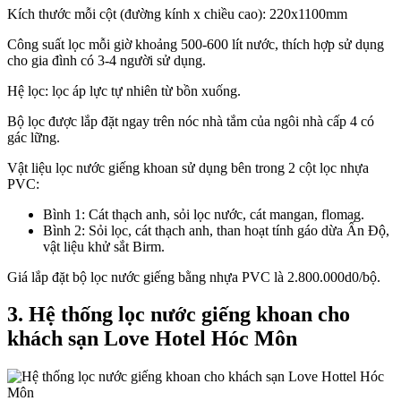
Kích thước mỗi cột (đường kính x chiều cao): 220x1100mm
Công suất lọc mỗi giờ khoảng 500-600 lít nước, thích hợp sử dụng
cho gia đình có 3-4 người sử dụng.
Hệ lọc: lọc áp lực tự nhiên từ bồn xuống.
Bộ lọc được lắp đặt ngay trên nóc nhà tắm của ngôi nhà cấp 4 có
gác lững.
Vật liệu lọc nước giếng khoan sử dụng bên trong 2 cột lọc nhựa
PVC:
Bình 1: Cát thạch anh, sỏi lọc nước, cát mangan, flomag.
Bình 2: Sỏi lọc, cát thạch anh, than hoạt tính gáo dừa Ấn Độ,
vật liệu khử sắt Birm.
Giá lắp đặt bộ lọc nước giếng bằng nhựa PVC là 2.800.000d0/bộ.
3. Hệ thống lọc nước giếng khoan cho
khách sạn Love Hotel Hóc Môn