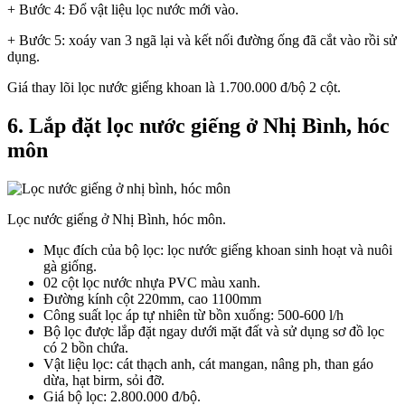
+ Bước 4: Đổ vật liệu lọc nước mới vào.
+ Bước 5: xoáy van 3 ngã lại và kết nối đường ống đã cắt vào rồi sử
dụng.
Giá thay lõi lọc nước giếng khoan là 1.700.000 đ/bộ 2 cột.
6. Lắp đặt lọc nước giếng ở Nhị Bình, hóc
môn
Lọc nước giếng ở Nhị Bình, hóc môn.
Mục đích của bộ lọc: lọc nước giếng khoan sinh hoạt và nuôi
gà giống.
02 cột lọc nước nhựa PVC màu xanh.
Đường kính cột 220mm, cao 1100mm
Công suất lọc áp tự nhiên từ bồn xuống: 500-600 l/h
Bộ lọc được lắp đặt ngay dưới mặt đất và sử dụng sơ đồ lọc
có 2 bồn chứa.
Vật liệu lọc: cát thạch anh, cát mangan, nâng ph, than gáo
dừa, hạt birm, sỏi đỡ.
Giá bộ lọc: 2.800.000 đ/bộ.