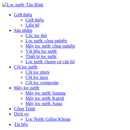
Giới thiệu
Giới thiệu
Liên hệ
Sản phẩm
Cốc lọc thô
Lọc nước công nghiệp
Máy lọc nước công nghiệp
Vật liệu lọc nước
Thiết bị lọc nước
Lọc nước chung cư căn hộ
Cột lọc nước
Cột lọc nhựa
Cột lọc inox
Cột lọc composite
Máy lọc nước
Máy lọc nước Sagana
Máy lọc nước Karofi
Máy lọc nước Aqua
Công Trình
Dịch vụ
Lọc Nước Giếng Khoan
Tài liệu