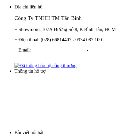
Địa chỉ liên hệ
Công Ty TNHH TM Tân Bình
+ Showroom: 107A Đường Số 8, P. Bình Tân, HCM
+ Điện thoại: (028) 66814407 - 0934 087 100
+ Email:
info@locnuoctanbinh.com
-
tanbinhxulynuoc@gmail.com
Thông tin hỗ trợ
Điều khoản thương mại
Hình thức thanh toán
Hình thức mua hàng
Chính sách bảo hành
Vận chuyển và giao hàng
Bài viết nổi bật