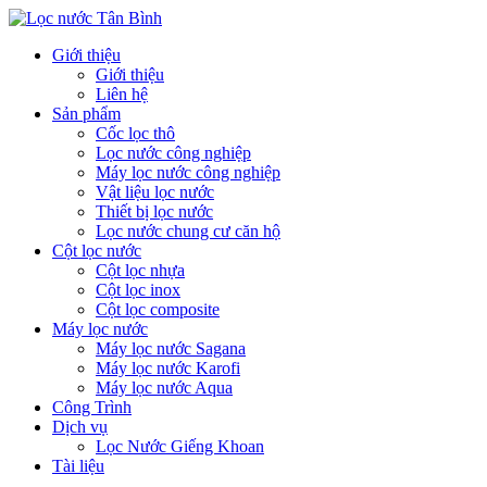
Giới thiệu
Giới thiệu
Liên hệ
Sản phẩm
Cốc lọc thô
Lọc nước công nghiệp
Máy lọc nước công nghiệp
Vật liệu lọc nước
Thiết bị lọc nước
Lọc nước chung cư căn hộ
Cột lọc nước
Cột lọc nhựa
Cột lọc inox
Cột lọc composite
Máy lọc nước
Máy lọc nước Sagana
Máy lọc nước Karofi
Máy lọc nước Aqua
Công Trình
Dịch vụ
Lọc Nước Giếng Khoan
Tài liệu