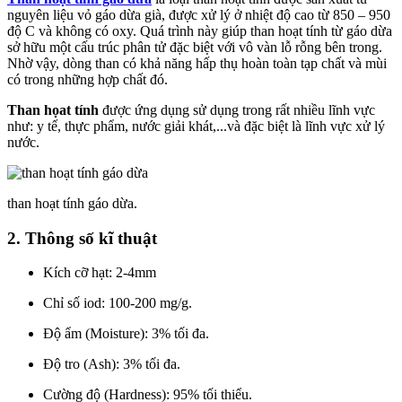
nguyên liệu vỏ gáo dừa già, được xử lý ở nhiệt độ cao từ 850 – 950
độ C và không có oxy. Quá trình này giúp than hoạt tính từ gáo dừa
sở hữu một cấu trúc phân tử đặc biệt với vô vàn lỗ rỗng bên trong.
Nhờ vậy, dòng than có khả năng hấp thụ hoàn toàn tạp chất và mùi
có trong những hợp chất đó.
Than họat tính
được ứng dụng sử dụng trong rất nhiều lĩnh vực
như: y tế, thực phẩm, nước giải khát,...và đặc biệt là lĩnh vực xử lý
nước.
than hoạt tính gáo dừa.
2. Thông số kĩ thuật
Kích cỡ hạt: 2-4mm
Chỉ số iod: 100-200 mg/g.
Độ ẩm (Moisture): 3% tối đa.
Độ tro (Ash): 3% tối đa.
Cường độ (Hardness): 95% tối thiểu.