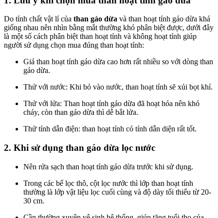
1. Lưu ý khi chọn mua than hoạt tính gáo dừa
Do tính chất vật lí của
than gáo dừa
và than hoạt tính gáo dừa khá
giống nhau nên nhìn bằng mắt thường khó phân biệt được, dưới đây
là một số cách phân biệt than hoạt tính và không hoạt tính giúp
người sử dụng chọn mua đúng than hoạt tính:
Giá than hoạt tính gáo dừa cao hơn rất nhiều so với dòng than
gáo dừa.
Thử với nước: Khi bỏ vào nước, than hoạt tính sẽ xủi bọt khí.
Thử với lửa: Than hoạt tính gáo dừa đã hoạt hóa nên khó
cháy, còn than gáo dừa thì dễ bắt lửa.
Thử tính dẫn điện: than hoạt tính có tính dẫn diện rất tốt.​
2. Khi sử dụng than gáo dừa lọc nước
Nên rửa sạch than hoạt tính gáo dừa trước khi sử dụng.
Trong các bể lọc thô, cột lọc nước thì lớp than hoạt tính
thường là lớp vật liệu lọc cuối cùng và độ dày tối thiểu từ 20-
30 cm.
Cần thường xuyên vệ sinh hệ thống, giúp tăng tuổi thọ của