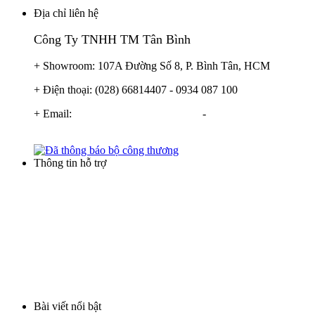
Địa chỉ liên hệ
Công Ty TNHH TM Tân Bình
+ Showroom: 107A Đường Số 8, P. Bình Tân, HCM
+ Điện thoại: (028) 66814407 - 0934 087 100
+ Email:
info@locnuoctanbinh.com
-
tanbinhxulynuoc@gmail.com
Thông tin hỗ trợ
Điều khoản thương mại
Hình thức thanh toán
Hình thức mua hàng
Chính sách bảo hành
Vận chuyển và giao hàng
Bài viết nổi bật