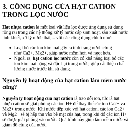
3. CÔNG DỤNG CỦA HẠT CATION
TRONG LỌC NƯỚC
Hạt nhựa cation
là một loại vật liệu lọc được ứng dụng sử dụng
rộng rãi trong các hệ thống xử lý nước cấp sinh hoạt, sản xuất nước
tinh khiết, xử lý nước thải,... với các công dụng chính như:
Loại bỏ các ion kim loại gây ra tình trạng nước cứng
như Ca2+, Mg2+, giúp nước mềm hơn và ngọt hơn.
Ngoài ra,
hạt cation lọc nước
còn có khả năng loại bỏ các
ion kim loại nặng và độc hại trong nước, giúp cải thiện chất
lượng nước trước khi sử dụng.
Nguyên lý hoạt động của hạt cation làm mềm nước
cứng?
Nguyên lý hoạt động của hạt cation
là trao đổi ion, tức là hạt
nhựa cation sẽ giải phóng các ion H+ để thay thế các ion Ca2+ và
Mg2+ trong nước. Khi nước tiếp xúc với hạt cation, các ion Ca2+
và Mg2+ sẽ bị hấp thụ vào bề mặt của hạt, trong khi đó các ion H+
sẽ được giải phóng vào nước. Quá trình này giúp làm mềm nước và
giảm độ cứng của nước.