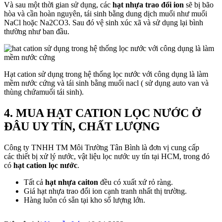
Và sau một thời gian sử dụng, các
hạt nhựa trao đổi ion
sẽ bị bão
hòa và cần hoàn nguyên, tái sinh bằng dung dịch muối như muối
NaCl hoặc Na2CO3. Sau đó vệ sinh xúc xã và sử dụng lại bình
thường như ban đầu.
Hạt cation sử dụng trong hệ thống lọc nước với công dụng là làm
mềm nước cứng và tái sinh bằng muối nacl ( sử dụng auto van và
thùng chứamuối tái sinh).
4. MUA HẠT CATION LỌC NƯỚC Ở
ĐÂU UY TÍN, CHẤT LƯỢNG
Công ty TNHH TM Môi Trường Tân Bình là đơn vị cung cấp
các thiết bị xử lý nước, vật liệu lọc nước uy tín tại HCM, trong đó
có
hạt cation lọc nước
.
Tất cả
hạt nhựa caiton
đều có xuất xứ rỏ ràng.
Giá hạt nhựa trao đổi ion cạnh tranh nhất thị trường.
Hàng luôn có sẳn tại kho số lượng lớn.