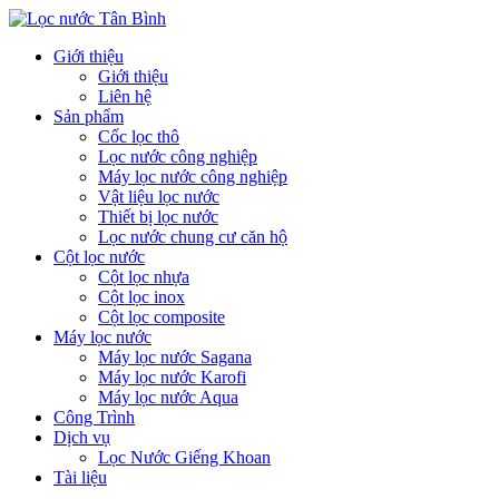
Giới thiệu
Giới thiệu
Liên hệ
Sản phẩm
Cốc lọc thô
Lọc nước công nghiệp
Máy lọc nước công nghiệp
Vật liệu lọc nước
Thiết bị lọc nước
Lọc nước chung cư căn hộ
Cột lọc nước
Cột lọc nhựa
Cột lọc inox
Cột lọc composite
Máy lọc nước
Máy lọc nước Sagana
Máy lọc nước Karofi
Máy lọc nước Aqua
Công Trình
Dịch vụ
Lọc Nước Giếng Khoan
Tài liệu