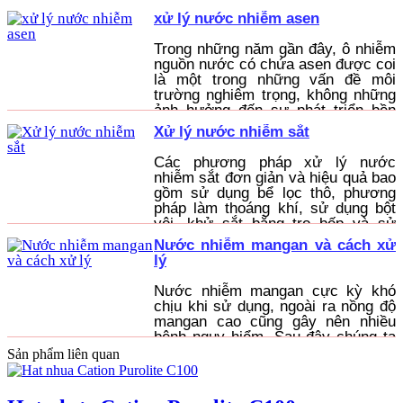
giam và chất lượng nước đầu ra
xử lý nước nhiễm asen
không được đảm bảo
Trong những năm gần đây, ô nhiễm
nguồn nước có chứa asen được coi
là một trong những vấn đề môi
trường nghiêm trọng, không những
ảnh hưởng đến sự phát triển bền
vững của nhiều quốc gia mà còn
Xử lý nước nhiễm sắt
gây tác hại trực tiếp đến sức khỏe
cộng đồng.
Các phương pháp xử lý nước
nhiễm sắt đơn giản và hiệu quả bao
gồm sử dụng bể lọc thô, phương
pháp làm thoáng khí, sử dụng bột
vôi, khử sắt bằng tro bếp và sử
dụng hệ thống cột lọc nước có
Nước nhiễm mangan và cách xử
chứa vật liệu khử sắt.
lý
Nước nhiễm mangan cực kỳ khó
chịu khi sử dụng, ngoài ra nồng độ
mangan cao cũng gây nên nhiều
bệnh nguy hiểm. Sau đây chúng ta
củng đi tìm hiểu các dấu hiệu và
Sản phẩm liên quan
cách xử lý nguồn nước nhiễm
mangan nhé.