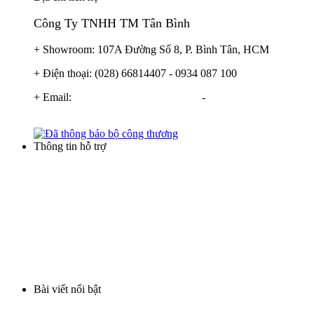
Công Ty TNHH TM Tân Bình
+ Showroom: 107A Đường Số 8, P. Bình Tân, HCM
+ Điện thoại: (028) 66814407 - 0934 087 100
+ Email:
info@locnuoctanbinh.com
-
tanbinhxulynuoc@gmail.com
Thông tin hỗ trợ
Điều khoản thương mại
Hình thức thanh toán
Hình thức mua hàng
Chính sách bảo hành
Vận chuyển và giao hàng
Bài viết nổi bật
Lọc nước phèn cột nhựa