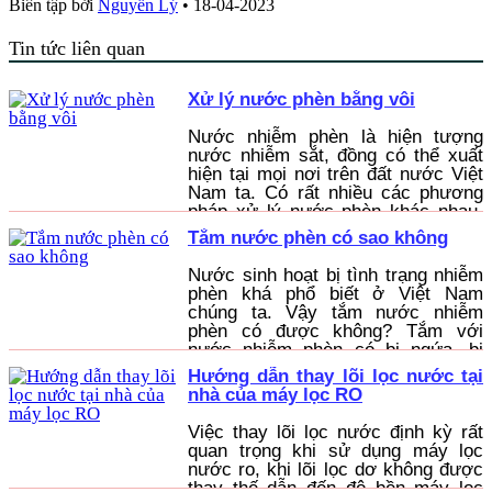
Biên tập bởi
Nguyễn Lý
•
18-04-2023
Tin tức liên quan
Xử lý nước phèn bằng vôi
Nước nhiễm phèn là hiện tượng
nước nhiễm sắt, đồng có thể xuất
hiện tại mọi nơi trên đất nước Việt
Nam ta. Có rất nhiều các phương
pháp xử lý nước phèn khác nhau.
Trong số đó, cách sử dụng vôi
Tắm nước phèn có sao không
được ưa chuộng vì chi phí rẻ dễ
thực hiện.
Nước sinh hoạt bị tình trạng nhiễm
phèn khá phổ biết ở Việt Nam
chúng ta. Vậy tắm nước nhiễm
phèn có được không? Tắm với
nước nhiễm phèn có bị ngứa, bị
viêm da không? Làm sao để xử lý
Hướng dẫn thay lõi lọc nước tại
hiệu quả nước nhiễm phèn?
nhà của máy lọc RO
Việc thay lõi lọc nước định kỳ rất
quan trọng khi sử dụng máy lọc
nước ro, khi lõi lọc dơ không được
thay thế dẫn đến độ bền máy lọc