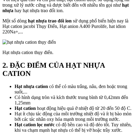
trong xử lý nước cứng và được biết đến với nhiều tên gọi như
hạt
nhựa
hay hạt nhựa trao đổi ion.
Một số dòng
hạt nhựa trao đổi ion
sử dụng phổ biến hiện nay là
Hạt cation jacobi Thụy Điển, Hạt anion A400 Purolife, hat idion
220Na+,...
Hạt nhựa cation thụy điển.
2. ĐẶC ĐIỂM CỦA HẠT NHỰA
CATION
Hạt nhựa cation
có thể có màu trắng, nâu, đen hoặc trong
suốt,...
Có hình dạng tròn và kích thước trung bình từ 0,42mm đến
1,25mm
Hạt cation
hoạt động hiệu quả ở nhiệt độ từ 20 đến 50 độ C.
Hạt ít chịu tác động của môi trường nhiệt độ và ít bị bào mòn
bởi các tác nhân oxy hóa mạnh trong môi trường nước.
Hạt cation lọc nước
có độ bền cao và độ dẻo tốt. Tuy nhiên,
khi va chạm mạnh hạt nhựa có thể bị vỡ hoặc trầy xước.