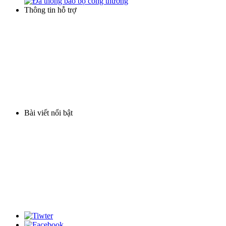
Thông tin hỗ trợ
Điều khoản thương mại
Hình thức thanh toán
Hình thức mua hàng
Chính sách bảo hành
Vận chuyển và giao hàng
Bài viết nổi bật
Lọc nước phèn cột nhựa
Cột lọc nước inox
Cột lọc composite nhập khẩu
Máy lọc nước gia đình
Thiết bị xử lý nước