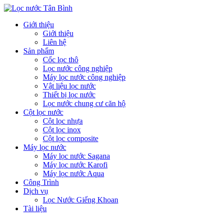
Giới thiệu
Giới thiệu
Liên hệ
Sản phẩm
Cốc lọc thô
Lọc nước công nghiệp
Máy lọc nước công nghiệp
Vật liệu lọc nước
Thiết bị lọc nước
Lọc nước chung cư căn hộ
Cột lọc nước
Cột lọc nhựa
Cột lọc inox
Cột lọc composite
Máy lọc nước
Máy lọc nước Sagana
Máy lọc nước Karofi
Máy lọc nước Aqua
Công Trình
Dịch vụ
Lọc Nước Giếng Khoan
Tài liệu