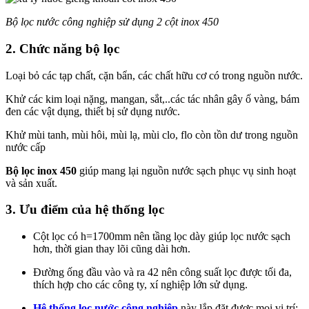
Bộ lọc nước công nghiệp sử dụng 2 cột inox 450
2. Chức năng bộ lọc
Loại bỏ các tạp chất, cặn bẩn, các chất hữu cơ có trong nguồn nước.
Khử các kim loại nặng, mangan, sắt,..các tác nhân gây ố vàng, bám
đen các vật dụng, thiết bị sử dụng nước.
Khử mùi tanh, mùi hôi, mùi lạ, mùi clo, flo còn tồn dư trong nguồn
nước cấp
Bộ lọc inox 450
giúp mang lại nguồn nước sạch phục vụ sinh hoạt
và sản xuất.
3. Ưu điểm của hệ thống lọc
Cột lọc có h=1700mm nên tầng lọc dày giúp lọc nước sạch
hơn, thời gian thay lõi cũng dài hơn.
Đường ống đầu vào và ra 42 nên công suất lọc được tối đa,
thích hợp cho các công ty, xí nghiệp lớn sử dụng.
Hệ thống lọc nước công nghiệp
này lắp đặt được mọi vị trí: