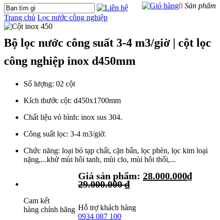
0
Sản phẩm
Trang chủ
Lọc nước công nghiệp
Bộ lọc nước công suất 3-4 m3/giờ | cột lọc
công nghiệp inox d450mm
Số lượng: 02 cột
Kích thước cột: d450x1700mm
Chất liệu vỏ bình: inox sus 304.
Công suất lọc: 3-4 m3/giờ.
Chức năng: loại bỏ tạp chất, cặn bẩn, lọc phèn, lọc kim loại
nặng,...khử mùi hôi tanh, mùi clo, mùi hôi thối,...
Giá sản phẩm:
28.000.000
₫
29.000.000
₫
Cam kết
Hỗ trợ khách hàng
hàng chính hãng
0934 087 100