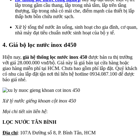
lắp trong gầm cầu thang, lắp trong nhà tắm, lắp trên tầng
thượng, lắp trong nhà có mái che, điểm mạnh của thiết bị lắp
thấp hơn bồn chứa nước sạch.
Xử lý tổng thể nước ăn uống, sinh hoạt cho gia đình, cơ quan,
nhà máy đạt tiêu chuẩn nước sinh hoạt của bộ y tế.
4. Giá bộ lọc nước inox d450
Hiện nay,
giá hệ thống lọc nước inox 450
được bán ra thị trường
với giá 28.000.000 vnđ/bộ. Giá này là giá bán tại cửa hàng hoặc
giao hàng miễn phí tại HCM. Chưa bao gồm phí lắp đặt. Quý khách
có nhu càu lắp đặt tận nơi thì liên hệ hotline 0934.087.100 để được
báo giá nhé.
Xử lý nước giếng khoan cột inox 450
Mọi chi tiết xin liên hệ
:
LỌC NƯỚC TÂN BÌNH
Địa chỉ
: 107A Đường số 8, P. Bình Tân, HCM