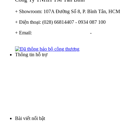
+ Showroom: 107A Đường Số 8, P. Bình Tân, HCM
+ Điện thoại: (028) 66814407 - 0934 087 100
+ Email:
info@locnuoctanbinh.com
-
tanbinhxulynuoc@gmail.com
Thông tin hỗ trợ
Điều khoản thương mại
Hình thức thanh toán
Hình thức mua hàng
Chính sách bảo hành
Vận chuyển và giao hàng
Bài viết nổi bật
Lọc nước phèn cột nhựa
Cột lọc nước inox