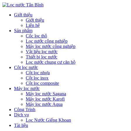
Giới thiệu
Giới thiệu
Liên hệ
Sản phẩm
Cốc lọc thô
Lọc nước công nghiệp
Máy lọc nước công nghiệp
Vật liệu lọc nước
Thiết bị lọc nước
Lọc nước chung cư căn hộ
Cột lọc nước
Cột lọc nhựa
Cột lọc inox
Cột lọc composite
Máy lọc nước
Máy lọc nước Sagana
Máy lọc nước Karofi
Máy lọc nước Aqua
Công Trình
Dịch vụ
Lọc Nước Giếng Khoan
Tài liệu