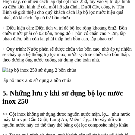
Hiện nay, có nhiều cách lắp đặt cột inox 250, tùy vào vị trí địa hình
và điều kiện kinh tế của mỗi hộ gia đình. Dưới đây, công ty Tân
Bình sẽ giới thiệu cho quý khách cách lắp bộ lọc nước hiệu quả
nhất, đó là cách lắp có 02 bồn chứa.
+ Điều kiện cần: Diện tích vị trí để bộ lọc rộng khoảng 6m2. Bồn
chứa nước phải có 02 bồn, trong đó 1 bồn có chân cao > 2m, lắp
phao điện, bồn còn lại phải thấp hơn bồn cao, lắp phao cơ.
+ Quy trình: Nước phèn sẽ được chứa vào bồn cao, nhờ áp tự nhiên
sẽ chảy qua hệ thống trụ lọc inox, nước sạch sẽ chứa vào bồn thấp,
theo đường ống nước xuống sử dụng cho toàn nhà.
lắp bộ inox 250 sử dụng 2 bồn chứa.
5. Những lưu ý khi sử dụng bộ lọc nước
inox 250
>> Cột inox không sử dụng được nguồn nước mặn, lợ,... như nước
máy khu vực Cần Guội, Long An, Miền Tây,...Do vậy đối với
nguồn nước này có thể thay thế bằng cột lọc composite nhập khẩu.