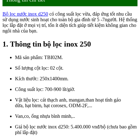
Bộ lọc nước inox d250
có công suất lọc vừa, đáp ứng tốt nhu cầu
sử dụng nước sinh hoạt cho toàn bộ gia đình từ 5 -7người. Hệ thống
lọc lắp đặt ở mọi vị trí, tốn ít diện tích giúp tiết kiệm không gian cho
ngôi nhà của bạn.
1. Thông tin bộ lọc inox 250
Mã sản phẩm: TBI02M.
Số lượng cột lọc: 02 cột.
Kích thước: 250x1400mm.
Công suất lọc: 700-900 lít/giờ.
Vật liệu lọc: cát thạch anh, mangan,than hoạt tính gáo
dừa, hạt birm, hạt corosex, ODM-2F,...
Van,co, ống nhựa bình minh,..
Giá bộ lọc nước inox d250: 5.400.000 vnđ/bộ (chưa bao gồm
phí lắp đặt)