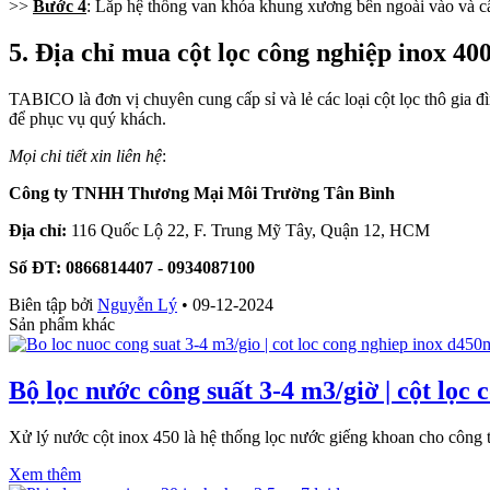
>>
Bước 4
: Lắp hệ thống van khóa khung xương bên ngoài vào và c
5. Địa chỉ mua cột lọc công nghiệp inox 40
TABICO là đơn vị chuyên cung cấp sỉ và lẻ các loại cột lọc thô gia đì
để phục vụ quý khách.
Mọi chi tiết xin liên hệ
:
Công ty TNHH Thương Mại Môi Trường Tân Bình
Địa chỉ
:
116 Quốc Lộ 22, F. Trung Mỹ Tây, Quận 12, HCM
Số ĐT
:
0866814407 - 0934087100
Biên tập bởi
Nguyễn Lý
•
09-12-2024
Sản phẩm khác
Bộ lọc nước công suất 3-4 m3/giờ | cột lọ
Xử lý nước cột inox 450 là hệ thống lọc nước giếng khoan cho công t
Xem thêm