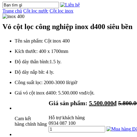
Trang chủ
Cột lọc nước
Cột lọc inox
Vỏ cột lọc công nghiệp inox d400 siêu bền
Tên sản phẩm: Cột inox 400
Kích thước: 400 x 1700mm
Độ dày thân bình:1.5 ly.
Độ dày nắp bít: 4 ly.
Công suất lọc: 2000-3000 lít/giờ
Giá vỏ cột inox d400: 5.500.000 vnđ/cột.
Giá sản phẩm:
5.500.000
₫
5.800.
Hỗ trợ khách hàng
Cam kết
0934 087 100
hàng chính hãng
Đặ