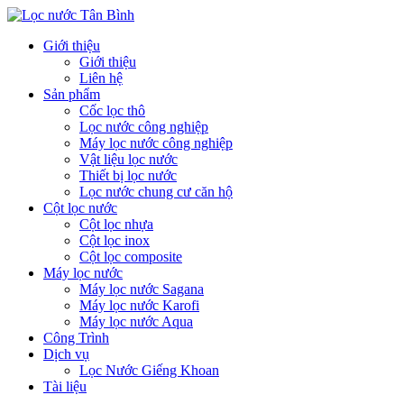
Giới thiệu
Giới thiệu
Liên hệ
Sản phẩm
Cốc lọc thô
Lọc nước công nghiệp
Máy lọc nước công nghiệp
Vật liệu lọc nước
Thiết bị lọc nước
Lọc nước chung cư căn hộ
Cột lọc nước
Cột lọc nhựa
Cột lọc inox
Cột lọc composite
Máy lọc nước
Máy lọc nước Sagana
Máy lọc nước Karofi
Máy lọc nước Aqua
Công Trình
Dịch vụ
Lọc Nước Giếng Khoan
Tài liệu