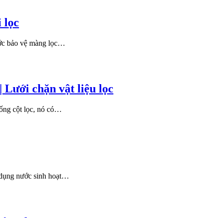
 lọc
nước bảo vệ màng lọc…
 Lưới chặn vật liệu lọc
thống cột lọc, nó có…
ử dụng nước sinh hoạt…