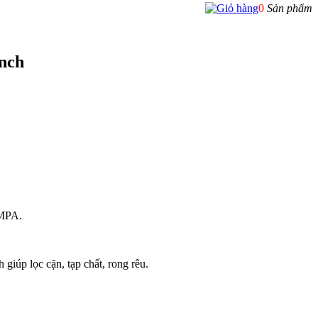
0
Sản phẩm
inch
3MPA.
 giúp lọc cặn, tạp chất, rong rêu.