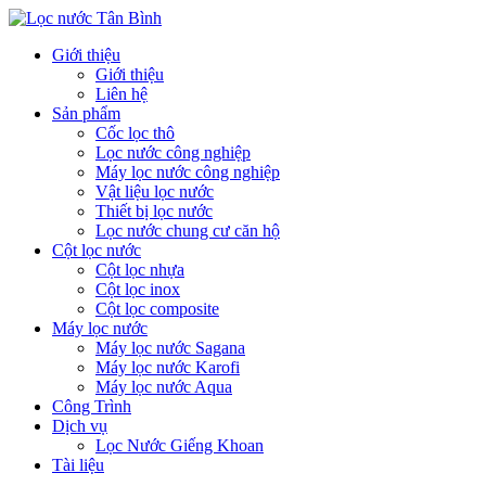
Giới thiệu
Giới thiệu
Liên hệ
Sản phẩm
Cốc lọc thô
Lọc nước công nghiệp
Máy lọc nước công nghiệp
Vật liệu lọc nước
Thiết bị lọc nước
Lọc nước chung cư căn hộ
Cột lọc nước
Cột lọc nhựa
Cột lọc inox
Cột lọc composite
Máy lọc nước
Máy lọc nước Sagana
Máy lọc nước Karofi
Máy lọc nước Aqua
Công Trình
Dịch vụ
Lọc Nước Giếng Khoan
Tài liệu