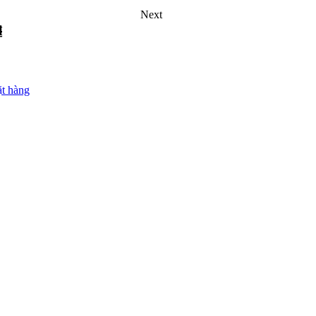
Next
₫
t hàng