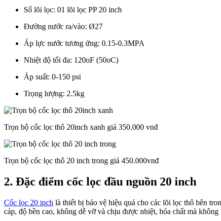
Số lõi lọc: 01 lõi lọc PP 20 inch
Đường nước ra/vào: Ø27
Áp lực nước tương ứng: 0.15-0.3MPA
Nhiệt độ tối đa: 120oF (50oC)
Áp suất: 0-150 psi
Trọng lượng: 2.5kg
Trọn bộ cốc lọc thô 20inch xanh giá 350.000 vnđ
Trọn bộ cốc lọc thô 20 inch trong giá 450.000vnđ
2. Đặc điểm cốc lọc đầu nguồn 20 inch
Cốc lọc 20 inch
là thiết bị bảo vệ hiệu quả cho các lõi lọc thô bên 
cáp, độ bền cao, không dễ vỡ và chịu được nhiệt, hóa chất mà không 