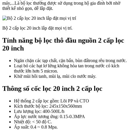
máy,...Là bộ lọc thường được sử dụng trong hộ gia đình bởi nhờ
thiết kế nhỏ gọn, dễ lắp đặt.
Bộ 2 cấp lọc 20 inch lắp đặt mọi vị trí.
Tính năng bộ lọc thô đầu nguồn 2 cấp lọc
20 inch
Ngăn chặn các tạp chất, cặn bẩn, bùn đấtrong rêu trong nước.
Loại bỏ các hạt lơ lửng không hòa tan trong nước có kích
thước lớn hơn 5 micron.
Khử mùi hôi tanh, mùi lạ, mùi clo nước máy.
Thông số cốc lọc 20 inch 2 cấp lọc
Hệ thống 2 cấp lọc gồm: Lõi PP và CTO
Kích thước bộ lọc: 245x150x560mm
Lưu lượng lọc: 400-500L/h
Áp lực nước tương ứng: 0.15-0.3MPA
Nhiệt độ: < 50 độ C.
Áp suất: 0.4 ~ 0.8 Mpa.