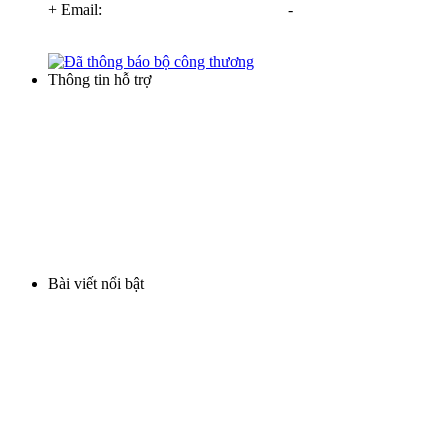
+ Email:
info@locnuoctanbinh.com
-
tanbinhxulynuoc@gmail.com
Thông tin hỗ trợ
Điều khoản thương mại
Hình thức thanh toán
Hình thức mua hàng
Chính sách bảo hành
Vận chuyển và giao hàng
Bài viết nổi bật
Lọc nước phèn cột nhựa
Cột lọc nước inox
Cột lọc composite nhập khẩu
Máy lọc nước gia đình