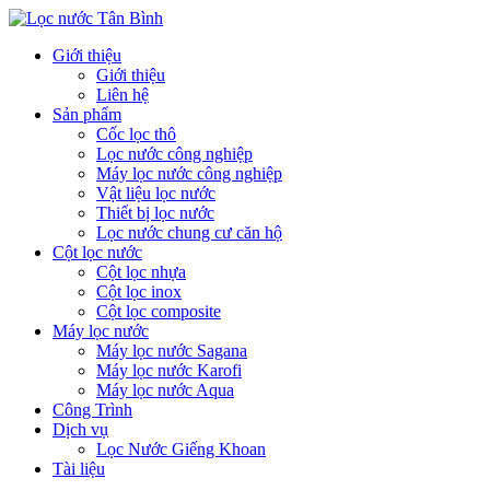
Giới thiệu
Giới thiệu
Liên hệ
Sản phẩm
Cốc lọc thô
Lọc nước công nghiệp
Máy lọc nước công nghiệp
Vật liệu lọc nước
Thiết bị lọc nước
Lọc nước chung cư căn hộ
Cột lọc nước
Cột lọc nhựa
Cột lọc inox
Cột lọc composite
Máy lọc nước
Máy lọc nước Sagana
Máy lọc nước Karofi
Máy lọc nước Aqua
Công Trình
Dịch vụ
Lọc Nước Giếng Khoan
Tài liệu