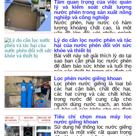
Tầm quan trọng của việc quản
dụng linh hoạt tùy theo điều kiện
lý và kiểm soát chất lượng
thực tế nguồn nước cấp, nhu cầu
nước phèn trong sản xuất nông
sử dụng và ng
nghiệp và công nghiệp
Nước phèn, hay nước có hàm
lượng khoáng chất cao, là một
vấn đề lớn đối với nhiều ngành
công nghiệp và nông nghiệp trên
Lý do cần lọc nước phèn và tác
khắp thế giới. Việc quản lý và
hại của nước phèn đối với sức
kiểm soát chất lượng nước phèn
khỏe và thiết bị
là rất quan trọng, không chỉ để
Bài viết này sẽ giải thích lý do tại
đảm bảo sức khỏe con người mà
sao bạn cần phải lọc nước phèn
còn để bảo vệ môi trường và tăng
để đảm bảo sức khỏe và tuổi thọ
hiệu quả sản xuất.
của các thiết bị trong gia đình và
làm rõ những tác hại của nước
Lọc phèn nước giếng khoan
phèn đến sức khỏe con người.
Lọc phèn nước giếng là loại bỏ
Chúng tôi cũng cung cấp các
các hạt cặn bẩn, chất độc hại,
phương pháp lọc nước phèn để
các hạt cứng và các chất khác
giúp bạn giải quyết vấn đề này.
trong nước để cung cấp cho
người dùng nước sạch, an toàn
và bảo vệ sức khỏe cho gia đình
bạn. Hãy sử dụng các thiết bị lọc
Tiêu chí chọn mua máy lọc
nước phèn của chúng tôi để lọc
nước giếng khoan
nước sạch và an toàn sử dụng.
Sử dụng hệ thống lọc nước giếng
Chúng tôi cam kết cung cấp sản
khoan là một việc rất quan trọng
phẩm chất lượng và giá thành tốt