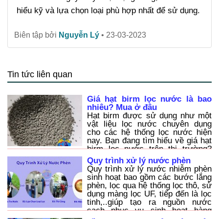
hiểu kỹ và lựa chọn loại phù hợp nhất để sử dụng.
Biên tập bởi
Nguyễn Lý
•
23-03-2023
Tin tức liên quan
Giá hạt birm lọc nước là bao
nhiêu? Mua ở đâu
Hạt birm được sử dụng như một
vật liệu lọc nước chuyên dụng
cho các hệ thống lọc nước hiện
nay. Bạn đang tìm hiểu về giá hạt
birm lọc nước trên thị trường?
hãy cùng TABICO tìm hiểu qua
Quy trình xử lý nước phèn
bài viết này nhé
Quy trình xử lý nước nhiễm phèn
sinh hoạt bao gồm các bước lắng
phèn, lọc qua hệ thống lọc thô, sử
dụng màng lọc UF, tiếp đến là lọc
tinh,..giúp tạo ra nguồn nước
sạch phục vụ sinh hoạt hàng
ngày. Quy trình này có thể áp