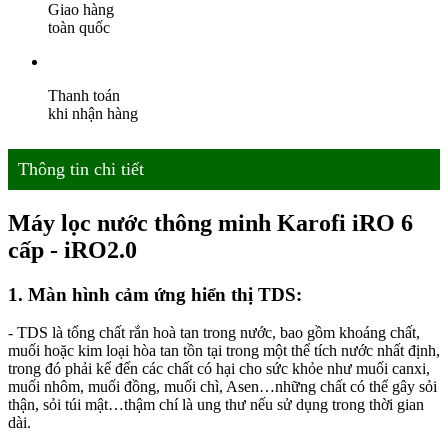
Giao hàng
toàn quốc
Thanh toán
khi nhận hàng
Thông tin chi tiết
Máy lọc nước thông minh Karofi iRO 6
cấp - iRO2.0
1. Màn hình cảm ứng hiển thị TDS
:
- TDS là tổng chất rắn hoà tan trong nước, bao gồm khoáng chất,
muối hoặc kim loại hòa tan tồn tại trong một thể tích nước nhất định,
trong đó phải kể đến các chất có hại cho sức khỏe như muối canxi,
muối nhôm, muối đồng, muối chì, Asen…những chất có thể gây sỏi
thận, sỏi túi mật…thậm chí là ung thư nếu sử dụng trong thời gian
dài.