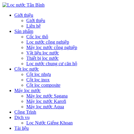
Giới thiệu
Giới thiệu
Liên hệ
Sản phẩm
Cốc lọc thô
Lọc nước công nghiệp
Máy lọc nước công nghiệp
Vật liệu lọc nước
Thiết bị lọc nước
Lọc nước chung cư căn hộ
Cột lọc nước
Cột lọc nhựa
Cột lọc inox
Cột lọc composite
Máy lọc nước
Máy lọc nước Sagana
Máy lọc nước Karofi
Máy lọc nước Aqua
Công Trình
Dịch vụ
Lọc Nước Giếng Khoan
Tài liệu