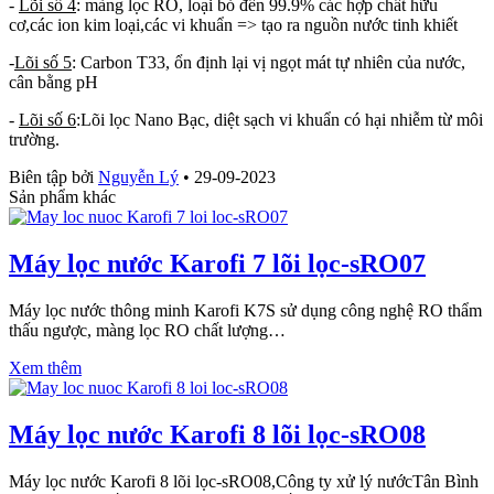
-
Lõi số 4
: màng lọc RO, loại bỏ đến 99.9% các hợp chất hữu
cơ,các ion kim loại,các vi khuẩn => tạo ra nguồn nước tinh khiết
-
Lõi số 5
: Carbon T33, ổn định lại vị ngọt mát tự nhiên của nước,
cân bằng pH
-
Lõi số 6
:Lõi lọc Nano Bạc, diệt sạch vi khuẩn có hại nhiễm từ môi
trường.
Biên tập bởi
Nguyễn Lý
•
29-09-2023
Sản phẩm khác
Máy lọc nước Karofi 7 lõi lọc-sRO07
Máy lọc nước thông minh Karofi K7S sử dụng công nghệ RO thẩm
thấu ngược, màng lọc RO chất lượng…
Xem thêm
Máy lọc nước Karofi 8 lõi lọc-sRO08
Máy lọc nước Karofi 8 lõi lọc-sRO08,Công ty xử lý nướcTân Bình