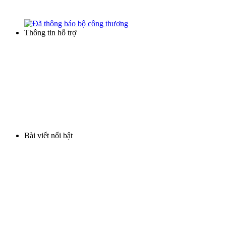
tanbinhxulynuoc@gmail.com
Thông tin hỗ trợ
Điều khoản thương mại
Hình thức thanh toán
Hình thức mua hàng
Chính sách bảo hành
Vận chuyển và giao hàng
Bài viết nổi bật
Lọc nước phèn cột nhựa
Cột lọc nước inox
Cột lọc composite nhập khẩu
Máy lọc nước gia đình
Thiết bị xử lý nước