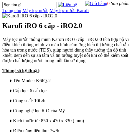
0
Sản phẩm
Trang chủ
Máy lọc nước
Máy lọc nước Karofi
Karofi iRO 6 cấp - iRO2.0
Máy lọc nước thông minh Karofi iRO 6 cấp - iRO2.0 tích hợp bộ vi
điều khiển thông minh và màn hình cảm ứng hiển thị lượng chất rắn
hòa tan trong nước (TDS), giúp người dùng thấy tường tận độ tinh
khiết, đem đến sự an tâm và tin tưởng tuyệt đối khi có thể kiểm soát
được chất lượng nước trong mỗi lần sử dụng.
Thông số kỹ thuật
:
♦ Tên Model: K6IQ-2
♦ Cấp lọc: 6 cấp lọc
♦ Công suất: 10L/h
♦ Công nghệ lọc:R.O của Mỹ
♦ Kích thước tủ: 850 x 430 x 330 ( mm)
♦ Điện năng tiêu thụ: 7w/h