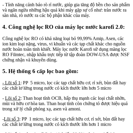
- Tính năng cảnh báo rò rỉ nước, giúp gia tăng độ bền cho sản phẩm
và ngăn ngừa những hậu quả khi máy gặp sự cố như: tràn nước ra
sàn nhà, rò nước ra các bộ phận khác của máy.
4. Công nghệ lọc RO của máy lọc nước karofi 2.0
:
Công nghệ lọc RO có khả năng loại bỏ 99,99% Amip, Asen, các
ion kim loại nặng, virus, vi khuẩn và các tạp chất khác cho nguồn
nước hoàn toàn tinh khiết. Máy lọc nước Karofi sử dụng màng lọc
RO Filmtec, nhập khẩu trực tiếp từ tập đoàn DOW-USA được NSF
chứng nhận và khuyên dùng.
5. Hệ thống 6 cấp lọc bao gồm
:
- Lõi số 1
: PP 5 micro, lọc các tạp chất hữu cơ, rỉ xét, bùn đất hay
các chất lơ lửng trong nước có kích thước lớn hơn 5 micro
-
Lõi số 2
: Than hoạt tính OCB, hấp thụ mạnh các loại chất nhờn,
mùi và hữu cơ hòa tan. Than hoạt tính còn chứng tỏ được hiệu quả
trong xử lý chất phóng xạ, asen và amoni.
-
Lõi số 3
: PP 1 micro, lọc các tạp chất hữu cơ, rỉ xét, bùn đất hay
các chất lơ lửng trong nước có kích thước lớn hơn 1 micro