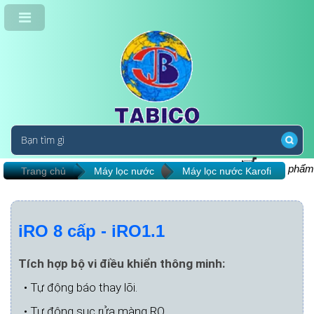
0
Sản phẩm
Trang chủ
Máy lọc nước
Máy lọc nước Karofi
iRO 8 cấp - iRO1.1
Tích hợp bộ vi điều khiển thông minh:
• Tự động báo thay lõi.
• Tự động sục rửa màng RO.