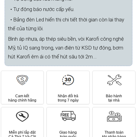
• Tự động báo nước cấp yếu.
• Bảng đèn Led hiển thị chi tiết thời gian còn lại thay
thế của từng lõi.
Bình áp nhựa, áp thép siêu bền, vòi Karofi công nghệ
Mỹ, tủ IQ sang trọng, van điện từ KSD tự động, bơm
hút Karofi êm ái có thể hút sâu tới 2m….
Cam kết
Nhận đổi trả
Bảo hành
hàng chính hãng
trong 7 ngày
tại nhà
Miễn phí lắp đặt
Giao hàng
Thanh toán
Cả Thứ 7 Và CN
toàn quốc
khi nhận hàng